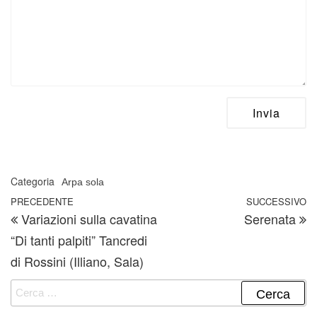
Categoria
Arpa sola
Navigazione articoli
Articolo precedente
PRECEDENTE
SUCCESSIVO
A
Variazioni sulla cavatina
Serenata
“Di tanti palpiti” Tancredi
di Rossini (Illiano, Sala)
Ricerca per: