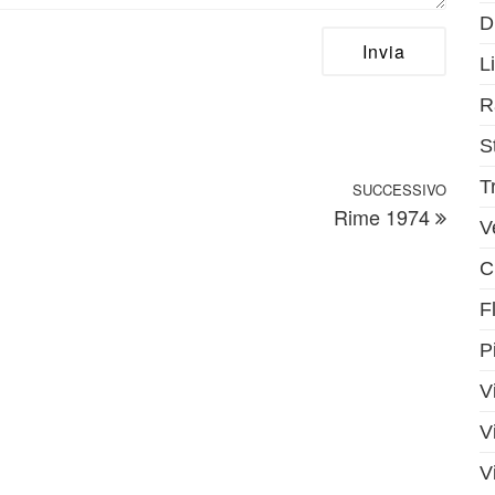
D
Li
R
S
T
SUCCESSIVO
Artic
Rime 1974
V
C
F
P
V
V
V