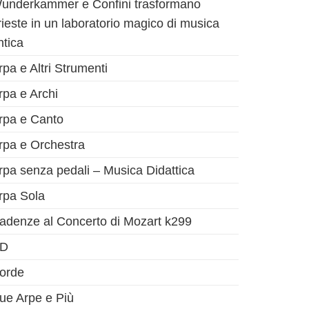
underkammer e Confini trasformano
rieste in un laboratorio magico di musica
ntica
rpa e Altri Strumenti
rpa e Archi
rpa e Canto
rpa e Orchestra
rpa senza pedali – Musica Didattica
rpa Sola
adenze al Concerto di Mozart k299
D
orde
ue Arpe e Più