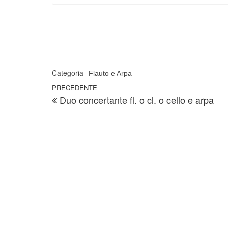
Categoria
Flauto e Arpa
Navigazione articoli
Articolo precedente
PRECEDENTE
Duo concertante fl. o cl. o cello e arpa