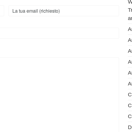
W
T
a
A
A
A
A
A
A
C
C
C
D