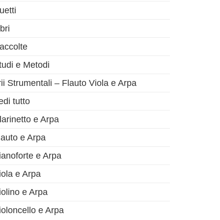
uetti
bri
accolte
tudi e Metodi
rii Strumentali – Flauto Viola e Arpa
olo successivo
edi tutto
larinetto e Arpa
lauto e Arpa
ianoforte e Arpa
iola e Arpa
iolino e Arpa
ioloncello e Arpa