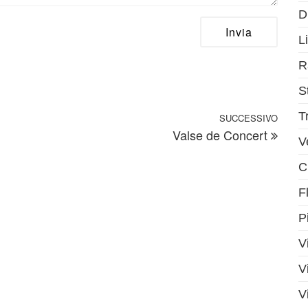
D
Li
R
S
T
SUCCESSIVO
Artic
Valse de Concert
V
C
F
P
V
V
V