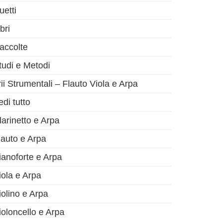
uetti
bri
accolte
tudi e Metodi
rii Strumentali – Flauto Viola e Arpa
olo successivo
edi tutto
larinetto e Arpa
lauto e Arpa
ianoforte e Arpa
iola e Arpa
iolino e Arpa
ioloncello e Arpa