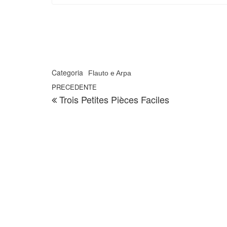
Categoria
Flauto e Arpa
Navigazione articoli
Articolo precedente
PRECEDENTE
Trois Petites Pièces Faciles