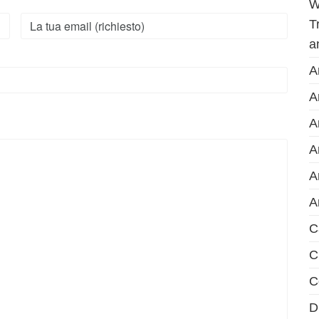
W
T
a
A
A
A
A
A
A
C
C
C
D