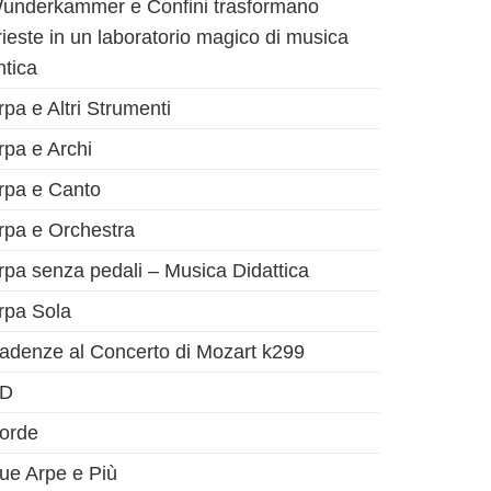
underkammer e Confini trasformano
rieste in un laboratorio magico di musica
ntica
rpa e Altri Strumenti
rpa e Archi
rpa e Canto
rpa e Orchestra
rpa senza pedali – Musica Didattica
rpa Sola
adenze al Concerto di Mozart k299
D
orde
ue Arpe e Più