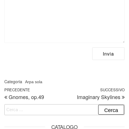
Categoria
Arpa sola
Navigazione articoli
Articolo precedente
PRECEDENTE
SUCCESSIVO
A
Gnomes, op.49
Imaginary Skylines
Ricerca per:
CATALOGO