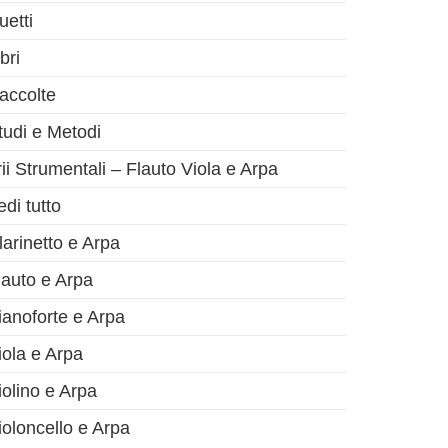
uetti
bri
accolte
tudi e Metodi
rii Strumentali – Flauto Viola e Arpa
edi tutto
larinetto e Arpa
lauto e Arpa
ianoforte e Arpa
iola e Arpa
iolino e Arpa
ioloncello e Arpa