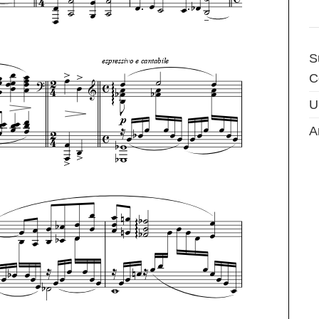
S
C
U
A