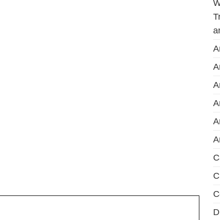
W
T
a
A
A
A
A
A
A
C
C
C
D