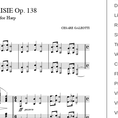
D
Li
R
S
T
V
C
F
P
V
V
V