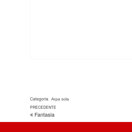
Categoria
Arpa sola
Navigazione articoli
Articolo precedente
PRECEDENTE
Fantasia