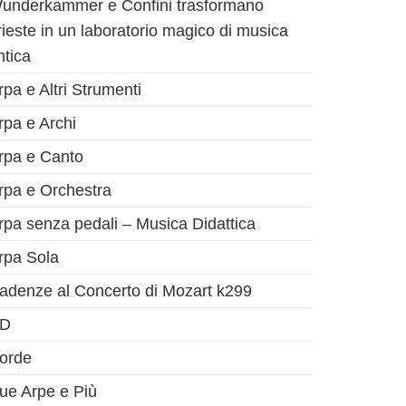
underkammer e Confini trasformano
rieste in un laboratorio magico di musica
ntica
rpa e Altri Strumenti
rpa e Archi
rpa e Canto
rpa e Orchestra
rpa senza pedali – Musica Didattica
rpa Sola
adenze al Concerto di Mozart k299
D
orde
ue Arpe e Più