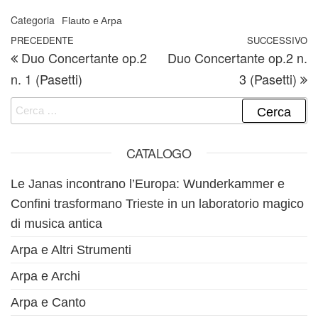
Categoria
Flauto e Arpa
Navigazione articoli
Articolo precedente
PRECEDENTE
SUCCESSIVO
A
Duo Concertante op.2
Duo Concertante op.2 n.
n. 1 (Pasetti)
3 (Pasetti)
Ricerca per:
CATALOGO
Le Janas incontrano l’Europa: Wunderkammer e
Confini trasformano Trieste in un laboratorio magico
di musica antica
Arpa e Altri Strumenti
Arpa e Archi
Arpa e Canto