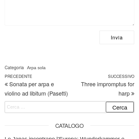
Categoria
Arpa sola
Navigazione articoli
Articolo precedente
PRECEDENTE
SUCCESSIVO
A
Sonata per arpa e
Three impromptus for
violino ad libitum (Pasetti)
harp
Ricerca per:
CATALOGO