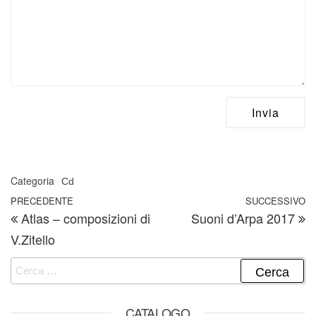
Categoria
Cd
Navigazione articoli
Articolo precedente
PRECEDENTE
SUCCESSIVO
A
Atlas – composizioni di
Suoni d’Arpa 2017
V.Zitello
Ricerca per:
CATALOGO