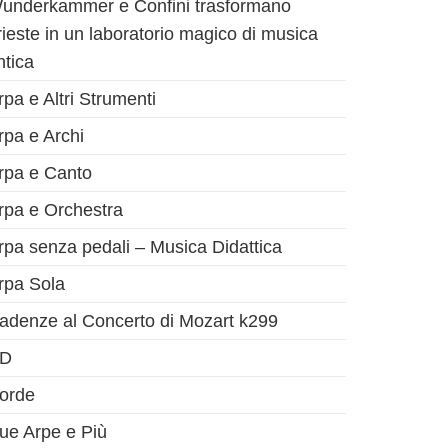
underkammer e Confini trasformano
rieste in un laboratorio magico di musica
ntica
rpa e Altri Strumenti
rpa e Archi
rpa e Canto
rpa e Orchestra
rpa senza pedali – Musica Didattica
rpa Sola
adenze al Concerto di Mozart k299
D
orde
ue Arpe e Più