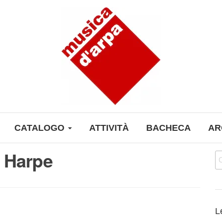
CATALOGO
ATTIVITÀ
BACHECA
AR
 Harpe
Ri
L