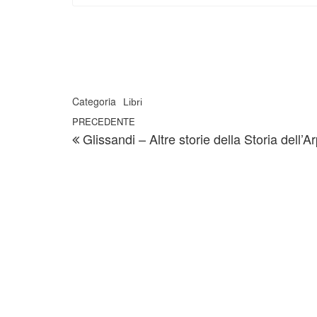
Categoria
Libri
Navigazione articoli
Articolo precedente
PRECEDENTE
Glissandi – Altre storie della Storia dell’A