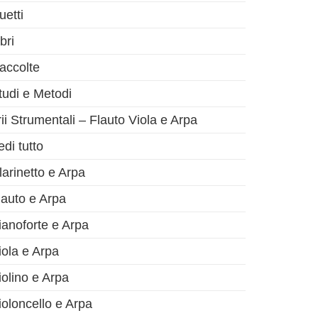
uetti
bri
accolte
tudi e Metodi
rii Strumentali – Flauto Viola e Arpa
olo successivo
edi tutto
larinetto e Arpa
lauto e Arpa
ianoforte e Arpa
iola e Arpa
iolino e Arpa
ioloncello e Arpa