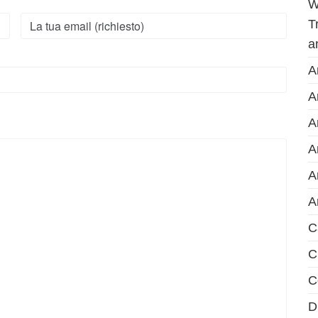
W
T
a
A
A
A
A
A
A
C
C
C
D