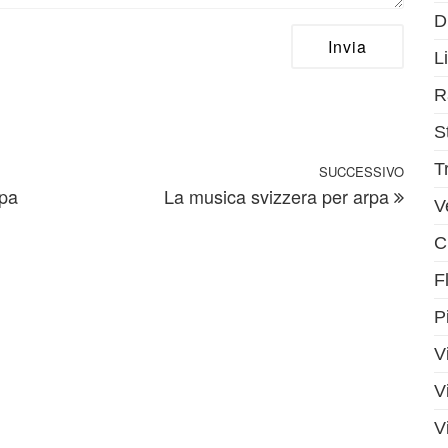
D
Li
R
S
T
SUCCESSIVO
Artic
rpa
La musica svizzera per arpa
V
C
F
P
V
V
V