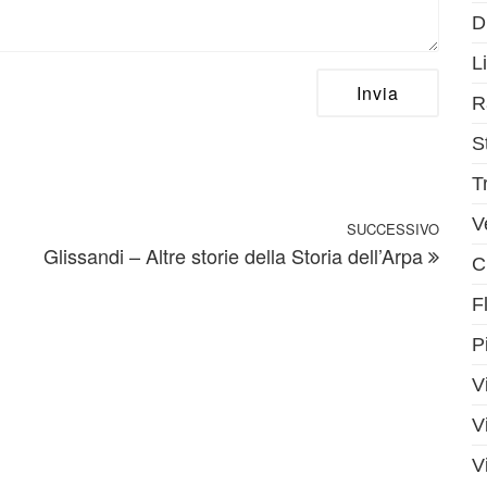
D
Li
R
S
T
V
SUCCESSIVO
Artic
Glissandi – Altre storie della Storia dell’Arpa
C
F
P
V
V
V