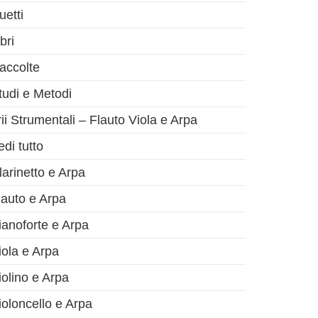
uetti
bri
accolte
tudi e Metodi
rii Strumentali – Flauto Viola e Arpa
edi tutto
olo successivo
larinetto e Arpa
lauto e Arpa
ianoforte e Arpa
iola e Arpa
iolino e Arpa
ioloncello e Arpa