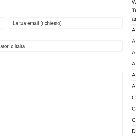
W
T
a
A
A
A
A
A
A
C
C
C
D