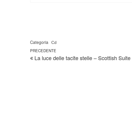
Categoria
Cd
Navigazione articoli
Articolo precedente
PRECEDENTE
La luce delle tacite stelle – Scottish Suite