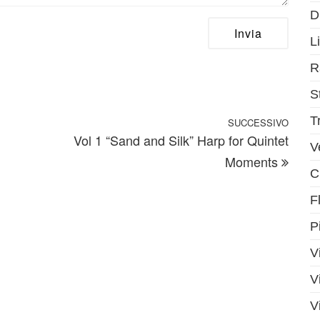
D
Li
R
S
T
SUCCESSIVO
Artic
Vol 1 “Sand and Silk” Harp for Quintet
V
Moments
C
F
P
V
V
V