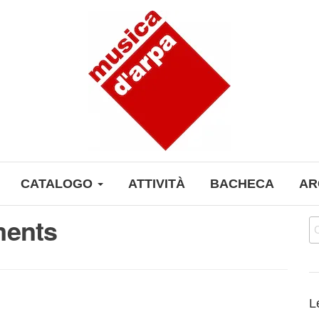
CATALOGO
ATTIVITÀ
BACHECA
AR
ments
Ri
L