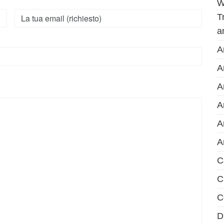
W
T
a
A
A
A
A
A
A
C
C
C
D