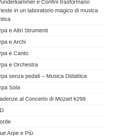
underkammer e Confini trasformano
rieste in un laboratorio magico di musica
ntica
rpa e Altri Strumenti
rpa e Archi
rpa e Canto
rpa e Orchestra
rpa senza pedali – Musica Didattica
rpa Sola
adenze al Concerto di Mozart k299
D
orde
ue Arpe e Più