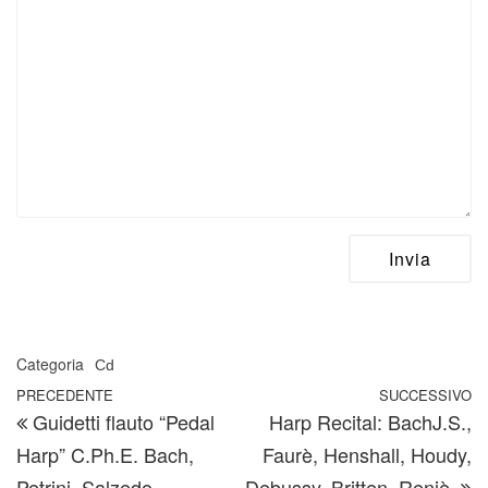
Categoria
Cd
Navigazione articoli
Articolo precedente
PRECEDENTE
SUCCESSIVO
A
Guidetti flauto “Pedal
Harp Recital: BachJ.S.,
Harp” C.Ph.E. Bach,
Faurè, Henshall, Houdy,
Petrini, Salzedo
Debussy, Britten, Reniè.