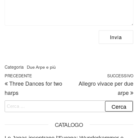
Categoria
Due Arpe e più
Navigazione articoli
Articolo precedente
PRECEDENTE
SUCCESSIVO
A
Three Dances for two
Allegro vivace per due
harps
arpe
Ricerca per:
CATALOGO