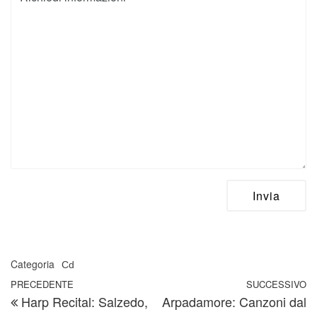
Categoria
Cd
Navigazione articoli
Articolo precedente
PRECEDENTE
SUCCESSIVO
A
Harp Recital: Salzedo,
Arpadamore: Canzoni dal