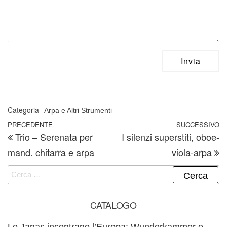
Categoria
Arpa e Altri Strumenti
Navigazione articoli
Articolo precedente
PRECEDENTE
SUCCESSIVO
A
Trio – Serenata per
I silenzi superstiti, oboe-
mand. chitarra e arpa
viola-arpa
Ricerca per:
CATALOGO