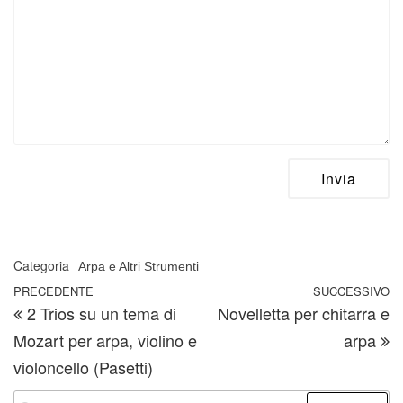
Categoria
Arpa e Altri Strumenti
Navigazione articoli
Articolo precedente
PRECEDENTE
SUCCESSIVO
A
2 Trios su un tema di
Novelletta per chitarra e
Mozart per arpa, violino e
arpa
violoncello (Pasetti)
Ricerca per: