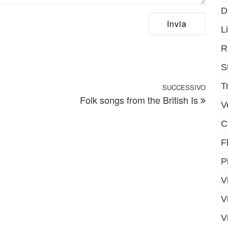
D
Li
R
S
T
SUCCESSIVO
Artic
Folk songs from the British Is
V
C
F
P
V
V
V