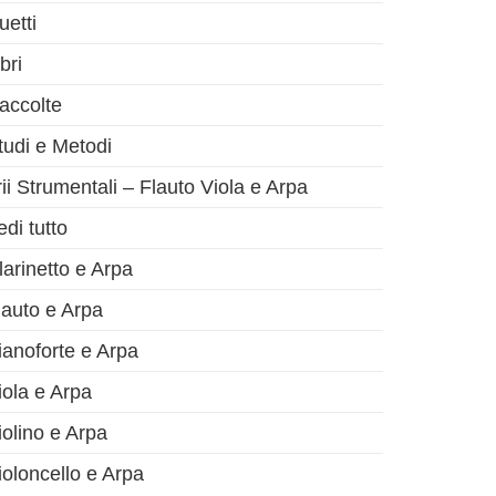
uetti
bri
accolte
tudi e Metodi
rii Strumentali – Flauto Viola e Arpa
olo successivo
edi tutto
larinetto e Arpa
lauto e Arpa
ianoforte e Arpa
iola e Arpa
iolino e Arpa
ioloncello e Arpa