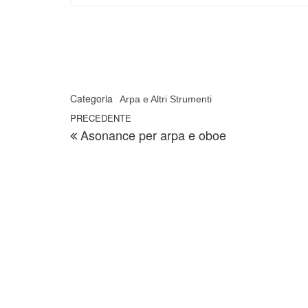
Categoria
Arpa e Altri Strumenti
Navigazione articoli
Articolo precedente
PRECEDENTE
Asonance per arpa e oboe