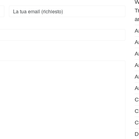
W
T
a
A
A
A
A
A
A
C
C
C
D