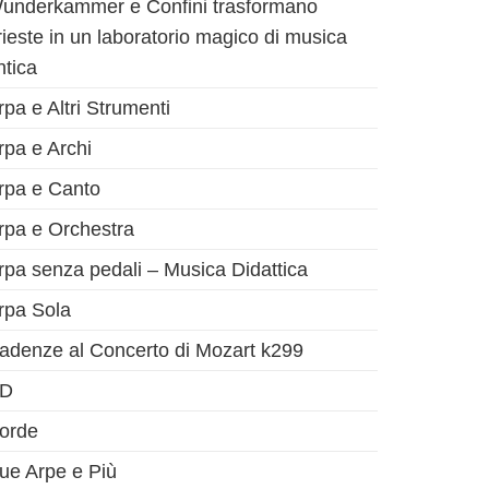
underkammer e Confini trasformano
rieste in un laboratorio magico di musica
ntica
rpa e Altri Strumenti
rpa e Archi
rpa e Canto
rpa e Orchestra
rpa senza pedali – Musica Didattica
rpa Sola
adenze al Concerto di Mozart k299
D
orde
ue Arpe e Più