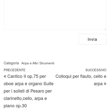
Categoria
Arpa e Altri Strumenti
Navigazione articoli
Articolo precedente
PRECEDENTE
SUCCESSIVO
A
Cantico II op.75 per
Colloqui per flauto, cello e
oboe arpa e organo Suite
arpa
per i solisti di Pesaro per
clarinetto,cello, arpa e
piano op.30