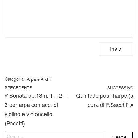
Categoria
Arpa e Archi
Navigazione articoli
Articolo precedente
PRECEDENTE
SUCCESSIVO
A
Sonata op.18 n. 1 – 2 –
Quintette pour harpe (a
3 per arpa con acc. di
cura di F.Sacchi)
violino e violoncello
(Pasetti)
Ricerca per: