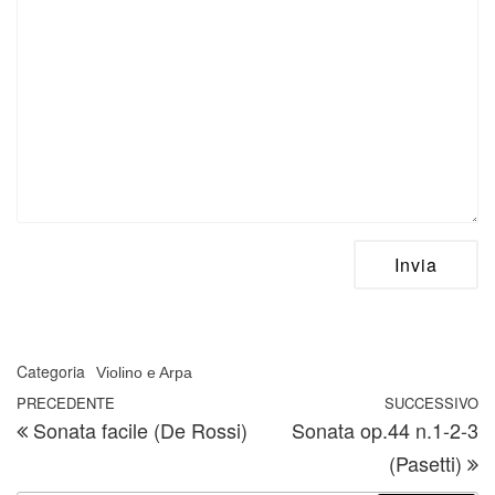
Categoria
Violino e Arpa
Navigazione articoli
Articolo precedente
PRECEDENTE
SUCCESSIVO
A
Sonata facile (De Rossi)
Sonata op.44 n.1-2-3
(Pasetti)