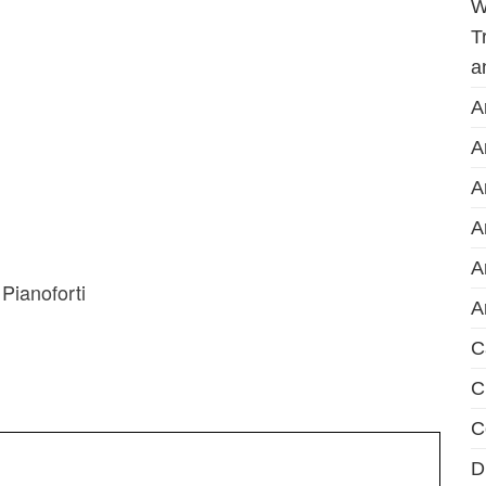
W
T
a
A
A
A
A
A
Pianoforti
A
C
C
C
D