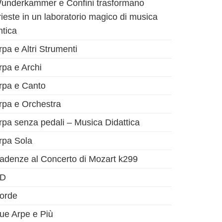
underkammer e Confini trasformano
rieste in un laboratorio magico di musica
ntica
rpa e Altri Strumenti
rpa e Archi
rpa e Canto
rpa e Orchestra
rpa senza pedali – Musica Didattica
rpa Sola
adenze al Concerto di Mozart k299
D
orde
ue Arpe e Più