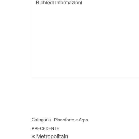
Categoria
Pianoforte e Arpa
Navigazione articoli
Articolo precedente
PRECEDENTE
Metropolitain