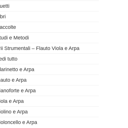
uetti
bri
accolte
tudi e Metodi
rii Strumentali – Flauto Viola e Arpa
edi tutto
larinetto e Arpa
lauto e Arpa
ianoforte e Arpa
iola e Arpa
iolino e Arpa
ioloncello e Arpa