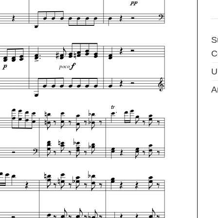
S
C
U
A