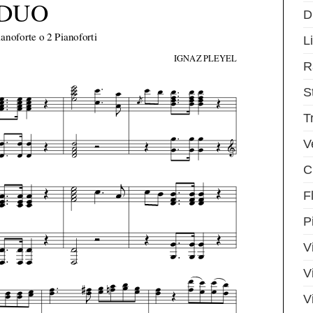
D
Li
R
S
T
V
C
F
P
V
V
V