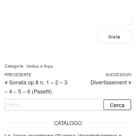
Categoria
Violino e Arpa
Navigazione articoli
Articolo precedente
PRECEDENTE
SUCCESSIVO
A
Sonata op.8 n. 1 – 2 – 3
Divertissement
– 4 – 5 – 6 (Pasetti)
Ricerca per:
CATALOGO