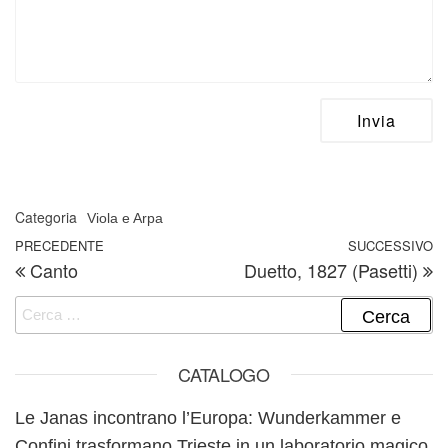
Categoria
Viola e Arpa
Navigazione articoli
Articolo precedente
PRECEDENTE
SUCCESSIVO
A
Canto
Duetto, 1827 (Pasetti)
Ricerca per:
CATALOGO
Le Janas incontrano l’Europa: Wunderkammer e
Confini trasformano Trieste in un laboratorio magico