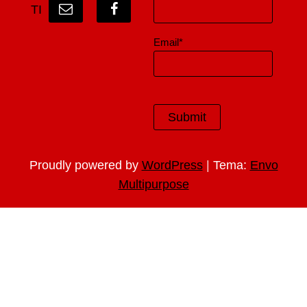
TI
Email*
|
Proudly powered by
WordPress
Tema:
Envo
Multipurpose